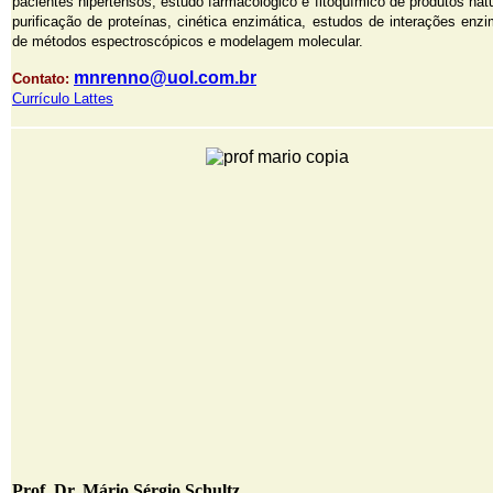
pacientes hipertensos, estudo farmacológico e fitoquímico de produtos nat
purificação de proteínas, cinética enzimática, estudos de interações enzi
de métodos espectroscópicos e modelagem molecular.
mnrenno@uol.com.br
Contato:
Currículo Lattes
Prof. Dr. Mário Sérgio Schultz