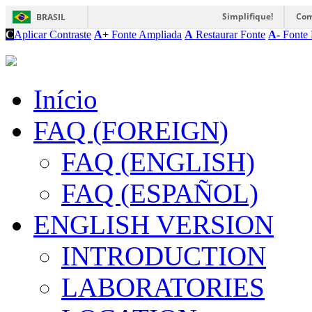
Simplifique!
Com
BRASIL
C
Aplicar Contraste
A+
Fonte Ampliada
A
Restaurar Fonte
A-
Fonte 
Início
FAQ (FOREIGN)
FAQ (ENGLISH)
FAQ (ESPAÑOL)
ENGLISH VERSION
INTRODUCTION
LABORATORIES