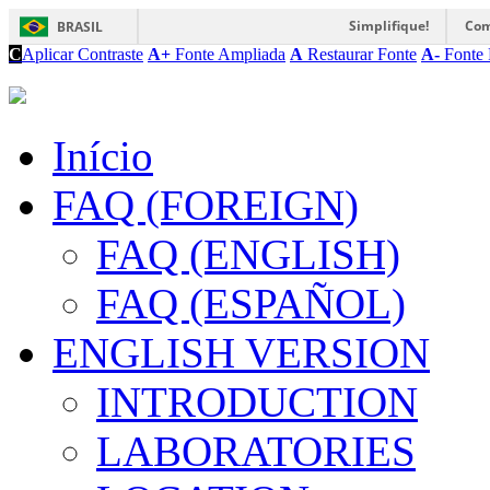
Simplifique!
Com
BRASIL
C
Aplicar Contraste
A+
Fonte Ampliada
A
Restaurar Fonte
A-
Fonte 
Início
FAQ (FOREIGN)
FAQ (ENGLISH)
FAQ (ESPAÑOL)
ENGLISH VERSION
INTRODUCTION
LABORATORIES