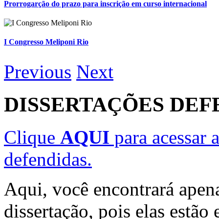
Prorrogarção do prazo para inscrição em curso internacional
I Congresso Meliponi Rio
Previous
Next
DISSERTAÇÕES DEF
Clique
AQUI
para acessar a
defendidas.
Aqui, você encontrará apen
dissertação, pois elas estã