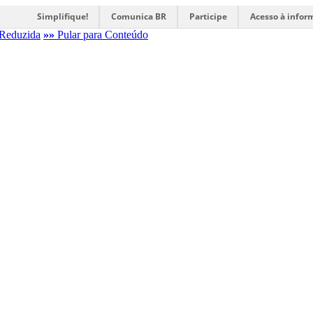
Simplifique!
Comunica BR
Participe
Acesso à infor
Reduzida
»»
Pular para Conteúdo