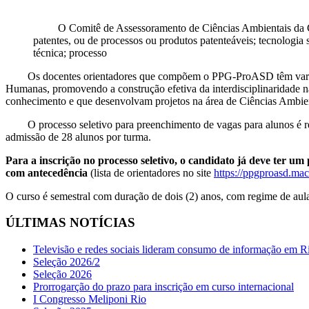
O Comitê de Assessoramento de Ciências Ambientais da CAPE
patentes, ou de processos ou produtos patenteáveis; tecnologia 
técnica; processo
Os docentes orientadores que compõem o PPG-ProASD têm variada 
Humanas, promovendo a construção efetiva da interdisciplinaridade n
conhecimento e que desenvolvam projetos na área de Ciências Ambie
O processo seletivo para preenchimento de vagas para alunos é reg
admissão de 28 alunos por turma.
Para a inscrição no processo seletivo, o candidato já deve ter um 
com antecedência
(lista de orientadores no site
https://ppgproasd.mac
O curso é semestral com duração de dois (2) anos, com regime de aulas
ÚLTIMAS NOTÍCIAS
Televisão e redes sociais lideram consumo de informação em R
Seleção 2026/2
Seleção 2026
Prorrogarção do prazo para inscrição em curso internacional
I Congresso Meliponi Rio