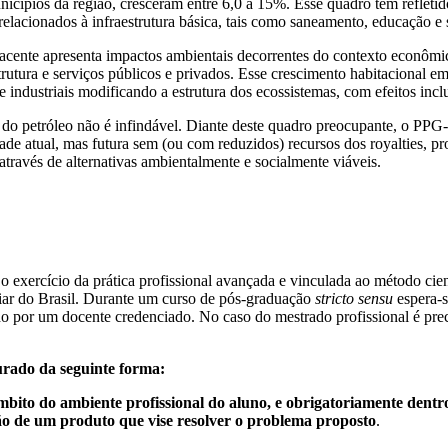
icípios da região, cresceram entre 6,0 a 15%. Esse quadro tem reflet
s relacionados à infraestrutura básica, tais como saneamento, educação e
ente apresenta impactos ambientais decorrentes do contexto econômico 
trutura e serviços públicos e privados. Esse crescimento habitacional e
e industriais modificando a estrutura dos ecossistemas, com efeitos inc
 petróleo não é infindável. Diante deste quadro preocupante, o PPG
de atual, mas futura sem (ou com reduzidos) recursos dos royalties, 
través de alternativas ambientalmente e socialmente viáveis.
rcício da prática profissional avançada e vinculada ao método cient
iar do Brasil. Durante um curso de pós-graduação
stricto sensu
espera-s
do por um docente credenciado. No caso do mestrado profissional é prec
urado da seguinte forma:
bito do ambiente profissional do aluno, e obrigatoriamente den
ção de um produto que vise resolver o problema proposto
.