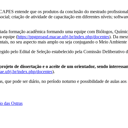
S entende que os produtos da conclusão do mestrado profissional 
social; criação de atividade de capacitação em diferentes níveis; softw
formação acadêmica formando uma equipe com Biólogos, Químicos, F
a equipe (
https://ppgproasd.macae.ufrj.br/index.php/docentes
). Da mes
ntais, no seu aspecto mais amplo ou seja conjugando o Meio Ambiente
ido pelo Edital de Seleção estabelecido pela Comissão Deliberativo
projeto de dissertação e o aceite de um orientador, sendo interessa
ae.ufrj.br/index.php/docentes
).
, que pode ser diário, no período noturno e possibilidade de aulas aos
io das Ostras