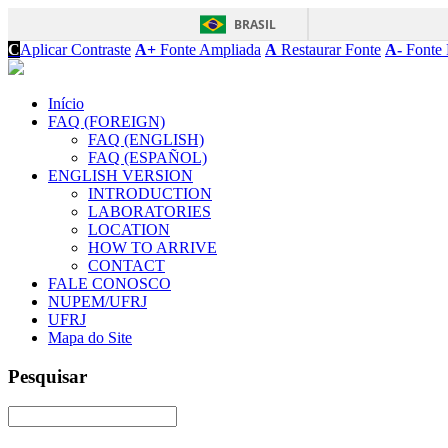
BRASIL
C
Aplicar Contraste
A+
Fonte Ampliada
A
Restaurar Fonte
A-
Fonte 
Início
FAQ (FOREIGN)
FAQ (ENGLISH)
FAQ (ESPAÑOL)
ENGLISH VERSION
INTRODUCTION
LABORATORIES
LOCATION
HOW TO ARRIVE
CONTACT
FALE CONOSCO
NUPEM/UFRJ
UFRJ
Mapa do Site
Pesquisar