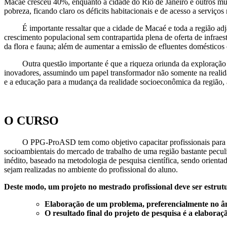
Macaé cresceu 40%, enquanto a cidade do Rio de Janeiro e outros mun
pobreza, ficando claro os déficits habitacionais e de acesso a serviço
É importante ressaltar que a cidade de Macaé e toda a região adjac
crescimento populacional sem contrapartida plena de oferta de infraes
da flora e fauna; além de aumentar a emissão de efluentes domésticos 
Outra questão importante é que a riqueza oriunda da exploração do
inovadores, assumindo um papel transformador não somente na realida
e a educação para a mudança da realidade socioeconômica da região, a
O CURSO
O PPG-ProASD tem como objetivo capacitar profissionais para o exe
socioambientais do mercado de trabalho de uma região bastante pecul
inédito, baseado na metodologia de pesquisa científica, sendo orienta
sejam realizadas no ambiente do profissional do aluno.
Deste modo, um projeto no mestrado profissional deve ser estrut
Elaboração de um problema, preferencialmente no âm
O resultado final do projeto de pesquisa é a elabora