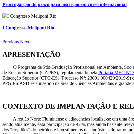
Prorrogarção do prazo para inscrição em curso internacional
I Congresso Meliponi Rio
Previous
Next
APRESENTAÇÃO
O Programa de Pós-Graduação Profissional em Ambiente, Socie
de Ensino Superior (CAPES), regulamentado pela
Portaria MEC Nº 3
Educação Superior (CTC-ES) (Processo Nº: 23001.000429/2019-9) d
PPG-ProASD está inserido na área de Ciências Ambientais e grande ár
CONTEXTO DE IMPLANTAÇÃO E REL
A região Norte Fluminense e adjacências localiza-se em uma área e
sendo atualmente, essa participação de 47%, mas ainda bastante relev
dos “royalties” do petróleo e investimentos das indústrias do ramo,