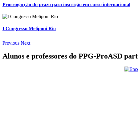
Prorrogarção do prazo para inscrição em curso internacional
I Congresso Meliponi Rio
Previous
Next
Alunos e professores do PPG-ProASD parti