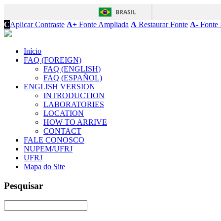
BRASIL
C
Aplicar Contraste
A+
Fonte Ampliada
A
Restaurar Fonte
A-
Fonte 
Início
FAQ (FOREIGN)
FAQ (ENGLISH)
FAQ (ESPAÑOL)
ENGLISH VERSION
INTRODUCTION
LABORATORIES
LOCATION
HOW TO ARRIVE
CONTACT
FALE CONOSCO
NUPEM/UFRJ
UFRJ
Mapa do Site
Pesquisar