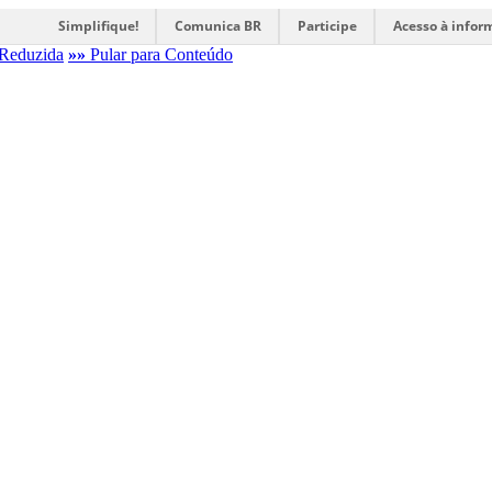
Simplifique!
Comunica BR
Participe
Acesso à infor
Reduzida
»»
Pular para Conteúdo