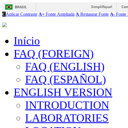
Simplifique!
Com
BRASIL
C
Aplicar Contraste
A+
Fonte Ampliada
A
Restaurar Fonte
A-
Fonte 
Início
FAQ (FOREIGN)
FAQ (ENGLISH)
FAQ (ESPAÑOL)
ENGLISH VERSION
INTRODUCTION
LABORATORIES