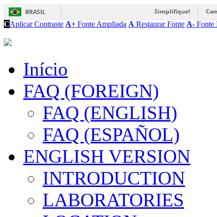
Simplifique!
Com
BRASIL
C
Aplicar Contraste
A+
Fonte Ampliada
A
Restaurar Fonte
A-
Fonte 
Início
FAQ (FOREIGN)
FAQ (ENGLISH)
FAQ (ESPAÑOL)
ENGLISH VERSION
INTRODUCTION
LABORATORIES