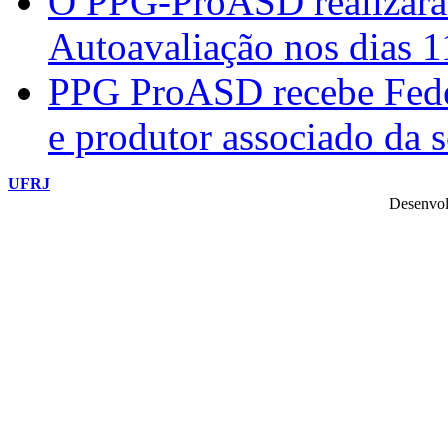
O PPG-ProASD realizará 
Autoavaliação nos dias 
PPG ProASD recebe Federi
e produtor associado da 
UFRJ
Desenvol