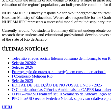
3) Extending the benefits of knowledge to society at large in these reg
education of the regions' populations, an indispensable condition for 
NUPEM/UFRJ is directly responsible for two undergraduate courses in
Brazilian Ministry of Education. We are also responsible for the Gra
NUPEM/UFRJ represents a successful model of multidisciplinary inte
Currently, around 400 students from many different undergraduate co
research these students and educational professionals develop covers al
of the state of Rio de Janeiro.
ÚLTIMAS NOTÍCIAS
Televisão e redes sociais lideram consumo de informação em R
Seleção 2026/2
Seleção 2026
Prorrogarção do prazo para inscrição em curso internacional
I Congresso Meliponi Rio
Seleção 2025
EDITAL DE SELEÇÃO DE NOVOS ALUNOS - 2025
O Coordenador das Ciências Ambientais da CAPES fará a abe
O PPG-ProASD realizará seu II Seminário de Autoavaliação no
PPG ProASD recebe Federico Nicolai, supervisor criativo e pro
UFRJ