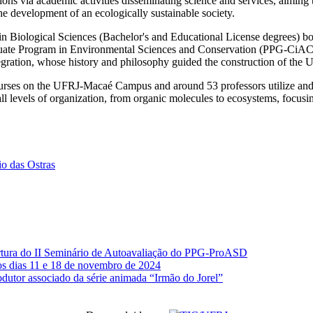
ions via academic activities disseminating science and services, aiming t
the development of an ecologically sustainable society.
 Biological Sciences (Bachelor's and Educational License degrees) bot
duate Program in Environmental Sciences and Conservation (PPG-CiAC), 
gration, whose history and philosophy guided the construction of th
urses on the UFRJ-Macaé Campus and around 53 professors utilize and d
l levels of organization, from organic molecules to ecosystems, focusing
io das Ostras
rtura do II Seminário de Autoavaliação do PPG-ProASD
s dias 11 e 18 de novembro de 2024
dutor associado da série animada “Irmão do Jorel”