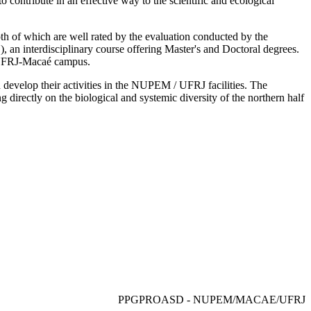
o contribute in an effective way to the scientific and ecological
h of which are well rated by the evaluation conducted by the
an interdisciplinary course offering Master's and Doctoral degrees.
e UFRJ-Macaé campus.
evelop their activities in the NUPEM / UFRJ facilities. The
 directly on the biological and systemic diversity of the northern half
PPGPROASD - NUPEM/MACAE/UFRJ