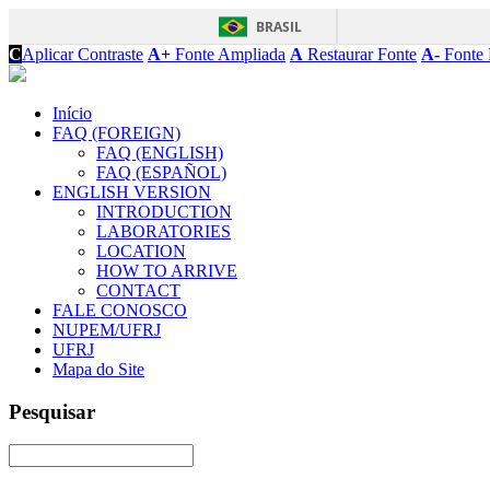
BRASIL
C
Aplicar Contraste
A+
Fonte Ampliada
A
Restaurar Fonte
A-
Fonte 
Início
FAQ (FOREIGN)
FAQ (ENGLISH)
FAQ (ESPAÑOL)
ENGLISH VERSION
INTRODUCTION
LABORATORIES
LOCATION
HOW TO ARRIVE
CONTACT
FALE CONOSCO
NUPEM/UFRJ
UFRJ
Mapa do Site
Pesquisar