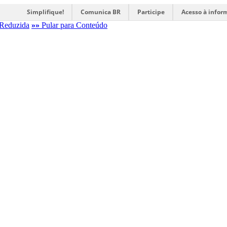
Simplifique!
Comunica BR
Participe
Acesso à infor
Reduzida
»»
Pular para Conteúdo