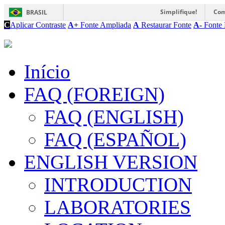
Simplifique!
Com
BRASIL
C
Aplicar Contraste
A+
Fonte Ampliada
A
Restaurar Fonte
A-
Fonte 
Início
FAQ (FOREIGN)
FAQ (ENGLISH)
FAQ (ESPAÑOL)
ENGLISH VERSION
INTRODUCTION
LABORATORIES