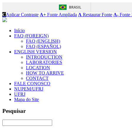
BRASIL
C
Aplicar Contraste
A+
Fonte Ampliada
A
Restaurar Fonte
A-
Fonte 
Início
FAQ (FOREIGN)
FAQ (ENGLISH)
FAQ (ESPAÑOL)
ENGLISH VERSION
INTRODUCTION
LABORATORIES
LOCATION
HOW TO ARRIVE
CONTACT
FALE CONOSCO
NUPEM/UFRJ
UFRJ
Mapa do Site
Pesquisar