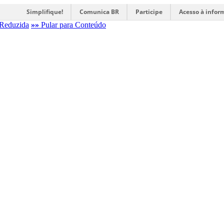
Simplifique!
Comunica BR
Participe
Acesso à infor
Reduzida
»»
Pular para Conteúdo