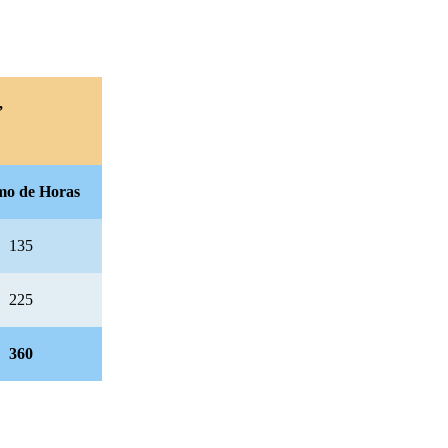
,
mo de Horas
135
225
360