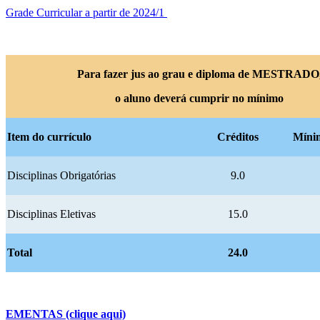
Grade Curricular a partir de 2024/1
Para fazer jus ao grau e diploma de MESTRADO
o aluno deverá cumprir no mínimo
Item do currículo
Créditos
Míni
Disciplinas Obrigatórias
9.0
Disciplinas Eletivas
15.0
Total
24.0
EMENTAS (clique aqui)