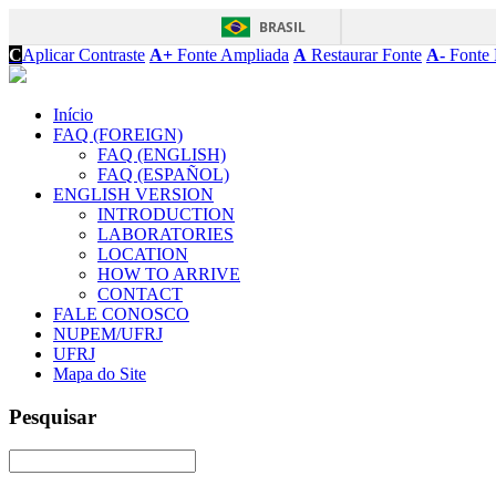
BRASIL
C
Aplicar Contraste
A+
Fonte Ampliada
A
Restaurar Fonte
A-
Fonte 
Início
FAQ (FOREIGN)
FAQ (ENGLISH)
FAQ (ESPAÑOL)
ENGLISH VERSION
INTRODUCTION
LABORATORIES
LOCATION
HOW TO ARRIVE
CONTACT
FALE CONOSCO
NUPEM/UFRJ
UFRJ
Mapa do Site
Pesquisar