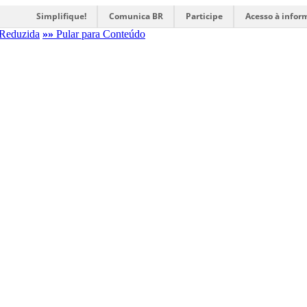
Simplifique!
Comunica BR
Participe
Acesso à infor
Reduzida
»»
Pular para Conteúdo