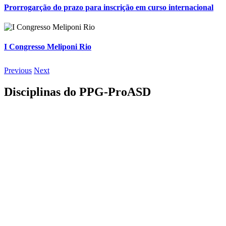
Prorrogarção do prazo para inscrição em curso internacional
I Congresso Meliponi Rio
Previous
Next
Disciplinas do PPG-ProASD