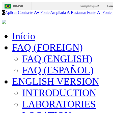
Simplifique!
Com
BRASIL
C
Aplicar Contraste
A+
Fonte Ampliada
A
Restaurar Fonte
A-
Fonte 
Início
FAQ (FOREIGN)
FAQ (ENGLISH)
FAQ (ESPAÑOL)
ENGLISH VERSION
INTRODUCTION
LABORATORIES