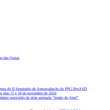
io das Ostras
rtura do II Seminário de Autoavaliação do PPG-ProASD
s dias 11 e 18 de novembro de 2024
dutor associado da série animada “Irmão do Jorel”