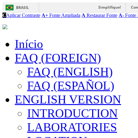
Simplifique!
Com
BRASIL
C
Aplicar Contraste
A+
Fonte Ampliada
A
Restaurar Fonte
A-
Fonte 
Início
FAQ (FOREIGN)
FAQ (ENGLISH)
FAQ (ESPAÑOL)
ENGLISH VERSION
INTRODUCTION
LABORATORIES