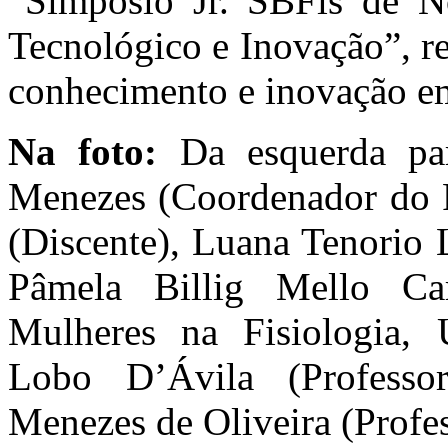
“Simpósio Jr. SBFis de N
Tecnológico e Inovação”, r
conhecimento e inovação em
Na foto:
Da esquerda par
Menezes (Coordenador do 
(Discente), Luana Tenorio
Pâmela Billig Mello Ca
Mulheres na Fisiologia,
Lobo D’Ávila (Profess
Menezes de Oliveira (Profe