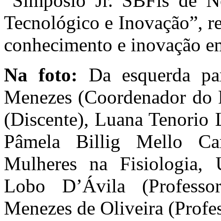
“Simpósio Jr. SBFis de N
Tecnológico e Inovação”, r
conhecimento e inovação em
Na foto:
Da esquerda par
Menezes (Coordenador do 
(Discente), Luana Tenorio
Pâmela Billig Mello Ca
Mulheres na Fisiologia,
Lobo D’Ávila (Profess
Menezes de Oliveira (Profe