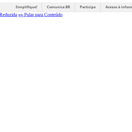
Simplifique!
Comunica BR
Participe
Acesso à infor
Reduzida
»»
Pular para Conteúdo