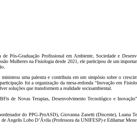
a de Pós-Graduação Profissional em Ambiente, Sociedade e Dese
issão Mulheres na Fisiologia desde 2021, ele participou de um importa
ão.
n ministrou uma palestra e contribuiu em um simpósio sobre o cresci
a participação foi a organização da mesa-redonda “Inovação em Fisio
lver soluções que transformem a realidade socioambiental.
 SBFis de Novas Terapias, Desenvolvimento Tecnológico e Inovação”
Coordenador do PPG-ProASD), Giovanna Zanetti (Discente), Luana Te
 de Angelis Lobo D’Ávila (Professora da UNIFESP) e Edilamar Meneze