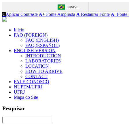
BRASIL
C
Aplicar Contraste
A+
Fonte Ampliada
A
Restaurar Fonte
A-
Fonte 
Início
FAQ (FOREIGN)
FAQ (ENGLISH)
FAQ (ESPAÑOL)
ENGLISH VERSION
INTRODUCTION
LABORATORIES
LOCATION
HOW TO ARRIVE
CONTACT
FALE CONOSCO
NUPEM/UFRJ
UFRJ
Mapa do Site
Pesquisar