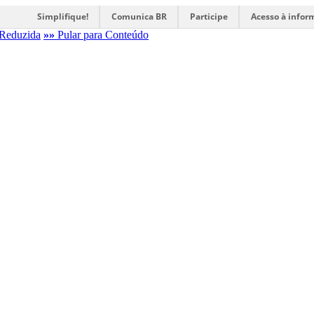
Simplifique!
Comunica BR
Participe
Acesso à infor
Reduzida
»»
Pular para Conteúdo