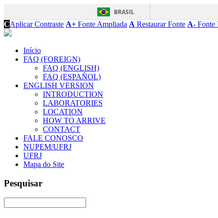
BRASIL
C
Aplicar Contraste
A+
Fonte Ampliada
A
Restaurar Fonte
A-
Fonte 
Início
FAQ (FOREIGN)
FAQ (ENGLISH)
FAQ (ESPAÑOL)
ENGLISH VERSION
INTRODUCTION
LABORATORIES
LOCATION
HOW TO ARRIVE
CONTACT
FALE CONOSCO
NUPEM/UFRJ
UFRJ
Mapa do Site
Pesquisar