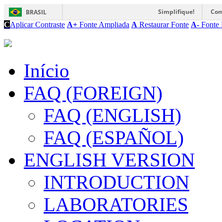
Simplifique!
Com
BRASIL
C
Aplicar Contraste
A+
Fonte Ampliada
A
Restaurar Fonte
A-
Fonte 
Início
FAQ (FOREIGN)
FAQ (ENGLISH)
FAQ (ESPAÑOL)
ENGLISH VERSION
INTRODUCTION
LABORATORIES