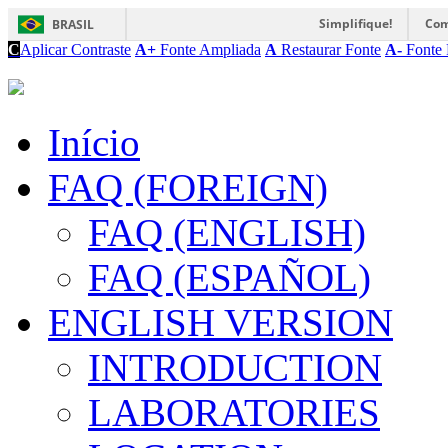
Simplifique!
Com
BRASIL
C
Aplicar Contraste
A+
Fonte Ampliada
A
Restaurar Fonte
A-
Fonte 
Início
FAQ (FOREIGN)
FAQ (ENGLISH)
FAQ (ESPAÑOL)
ENGLISH VERSION
INTRODUCTION
LABORATORIES